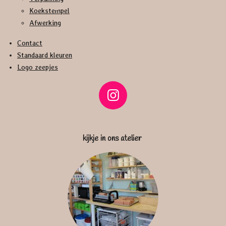
Koekstempel
Afwerking
Contact
Standaard kleuren
Logo zeepjes
I
n
s
kijkje in ons atelier
t
a
g
r
a
m