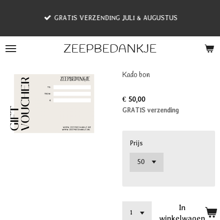
Ga
GRATIS VERZENDING JULI & AUGUSTUS
direct
naar
de
ZEEPBEDANKJE
hoofdinhoud
Kado bon
€ 50,00
GRATIS verzending
Prijs
In
winkelwagen