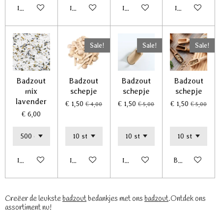
In winkelwagen
In winkelwagen
In winkelwagen
In winkelwagen
Sale!
Sale!
Sale!
Badzout
Badzout
Badzout
Badzout
mix
schepje
schepje
schepje
lavender
€ 1,50
€ 1,50
€ 1,50
€ 4,00
€ 5,00
€ 5,00
€ 6,00
In winkelwagen
In winkelwagen
In winkelwagen
Bekijk details
Creëer de leukste
badzout
bedankjes met ons
badzout
.Ontdek ons
assortiment nu!