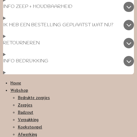
INFO ZEEP + HOUDBAARHEID
IK HEB EEN BESTELLING GEPLAATST WAT NU?
RETOURNEREN
INFO BEDRUKKING
Home
Webshop
Bedrukte zeepjes
Zeepjes
Badzout
Verpakking
Koekstempel
Afwerking