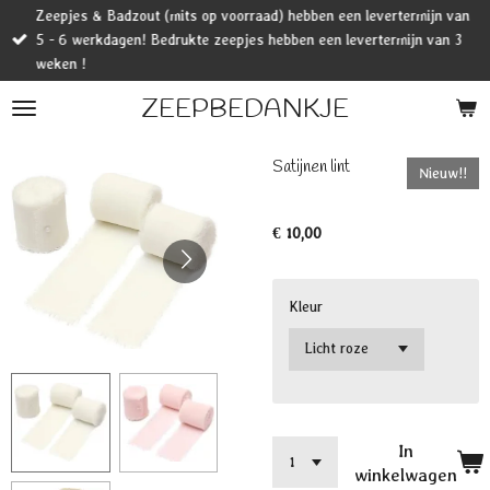
Zeepjes & Badzout (mits op voorraad) hebben een levertermijn van
Ga
5 - 6 werkdagen! Bedrukte zeepjes hebben een levertermijn van 3
direct
weken !
naar
de
ZEEPBEDANKJE
hoofdinhoud
Satijnen lint
Nieuw!!
€ 10,00
Kleur
In
winkelwagen