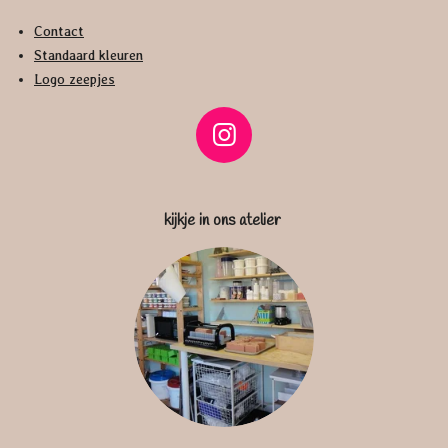
Contact
Standaard kleuren
Logo zeepjes
I
n
s
kijkje in ons atelier
t
a
g
r
a
m