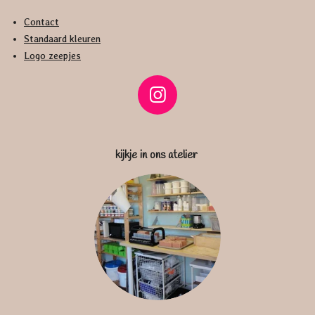
Contact
Standaard kleuren
Logo zeepjes
I
n
s
kijkje in ons atelier
t
a
g
r
a
m