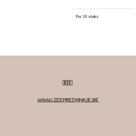
Per 10 stuks
🇧🇪
WWW.ZEEPBEDANKJE.BE