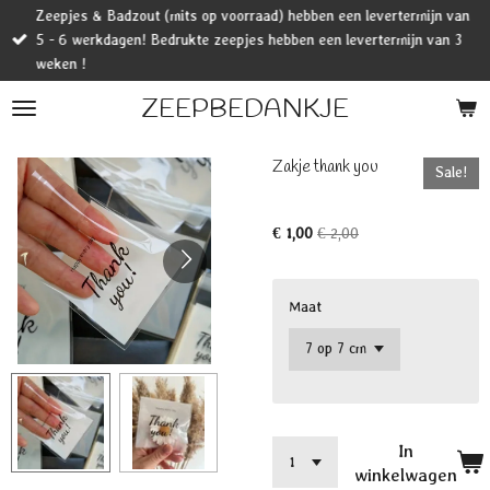
Zeepjes & Badzout (mits op voorraad) hebben een levertermijn van
Ga
5 - 6 werkdagen! Bedrukte zeepjes hebben een levertermijn van 3
direct
weken !
naar
de
ZEEPBEDANKJE
hoofdinhoud
Zakje thank you
Sale!
€ 1,00
€ 2,00
Maat
In
winkelwagen