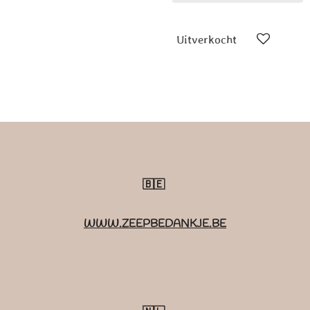
Uitverkocht
🇧🇪
WWW.ZEEPBEDANKJE.BE