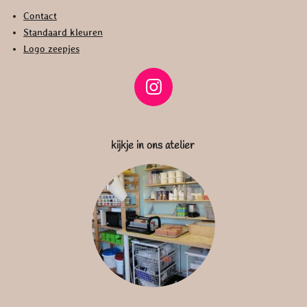
Contact
Standaard kleuren
Logo zeepjes
I
n
s
kijkje in ons atelier
t
a
g
r
a
m