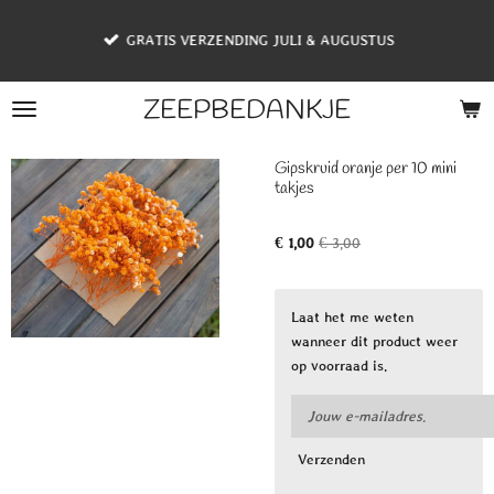
Ga
GRATIS VERZENDING JULI & AUGUSTUS
direct
naar
de
ZEEPBEDANKJE
hoofdinhoud
Gipskruid oranje per 10 mini
takjes
€ 1,00
€ 3,00
Laat het me weten
wanneer dit product weer
op voorraad is.
Verzenden