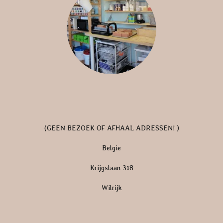
g
r
a
m
(GEEN BEZOEK OF AFHAAL ADRESSEN! )
Belgie
Krijgslaan 318
Wilrijk