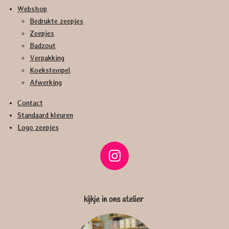
Webshop
Bedrukte zeepjes
Zeepjes
Badzout
Verpakking
Koekstempel
Afwerking
Contact
Standaard kleuren
Logo zeepjes
I
n
s
kijkje in ons atelier
t
a