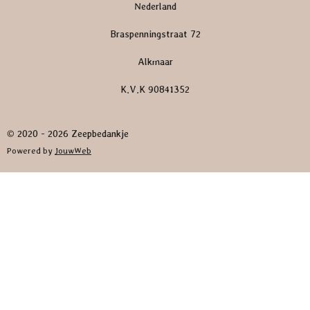
Nederland
Braspenningstraat 72
Alkmaar
K.V.K 90841352
© 2020 - 2026 Zeepbedankje
Powered by
JouwWeb