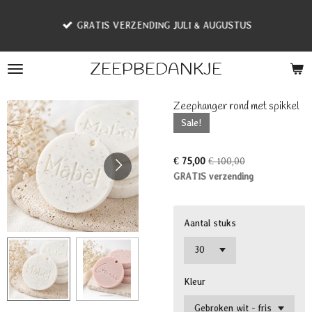
Ga
GRATIS VERZENDING JULI & AUGUSTUS
direct
naar
de
ZEEPBEDANKJE
hoofdinhoud
Zeephanger rond met spikkel
Sale!
€ 75,00
€ 100,00
GRATIS verzending
Aantal stuks
Kleur