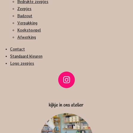
Bedrukte zeepjes
Zeepjes
Badzout
Verpakking
Koekstempel
Afwerking
Contact
Standaard kleuren
Logo zeepjes
I
n
s
kijkje in ons atelier
t
a
g
r