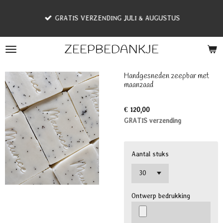
Ga
GRATIS VERZENDING JULI & AUGUSTUS
direct
naar
de
ZEEPBEDANKJE
hoofdinhoud
Handgesneden zeepbar met
maanzaad
€ 120,00
GRATIS verzending
Aantal stuks
Ontwerp bedrukking