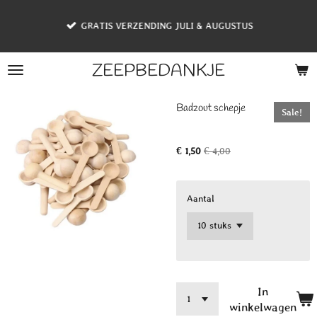
Ga
GRATIS VERZENDING JULI & AUGUSTUS
direct
naar
de
ZEEPBEDANKJE
hoofdinhoud
Badzout schepje
Sale!
€ 1,50
€ 4,00
Aantal
In
winkelwagen