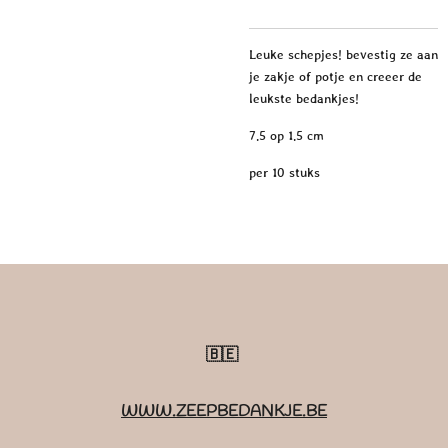
Leuke schepjes! bevestig ze aan
je zakje of potje en creeer de
leukste bedankjes!
7.5 op 1.5 cm
per 10 stuks
🇧🇪
WWW.ZEEPBEDANKJE.BE