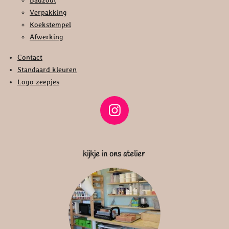
Verpakking
Koekstempel
Afwerking
Contact
Standaard kleuren
Logo zeepjes
I
n
s
kijkje in ons atelier
t
a
g
r
a
m