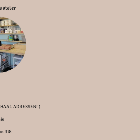
s atelier
FHAAL ADRESSEN! )
gie
an 318