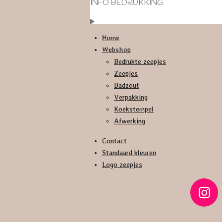
INFO BEDRUKKING
Home
Webshop
Bedrukte zeepjes
Zeepjes
Badzout
Verpakking
Koekstempel
Afwerking
Contact
Standaard kleuren
Logo zeepjes
I
n