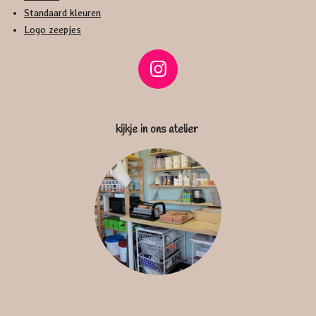
Standaard kleuren
Logo zeepjes
I
n
s
kijkje in ons atelier
t
a
g
r
a
m