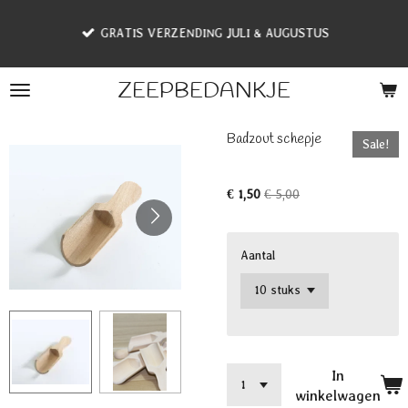
Ga
GRATIS VERZENDING JULI & AUGUSTUS
direct
naar
de
ZEEPBEDANKJE
hoofdinhoud
Badzout schepje
Sale!
€ 1,50
€ 5,00
Aantal
In
winkelwagen