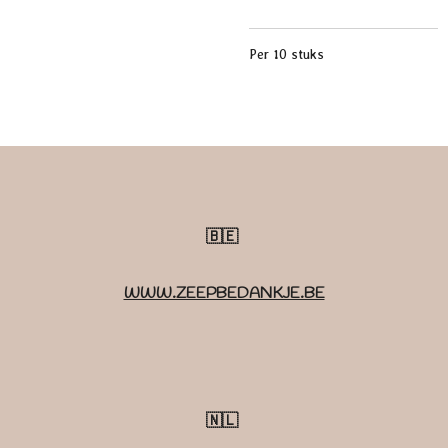
Per 10 stuks
🇧🇪
WWW.ZEEPBEDANKJE.BE
🇳🇱