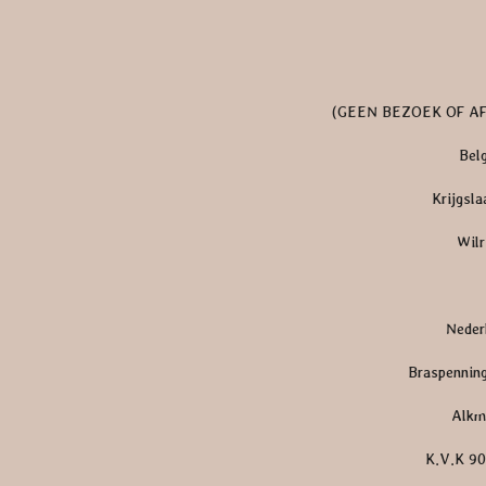
(GEEN BEZOEK OF A
Bel
Krijgsla
Wilr
Neder
Braspennin
Alkm
K.V.K 9