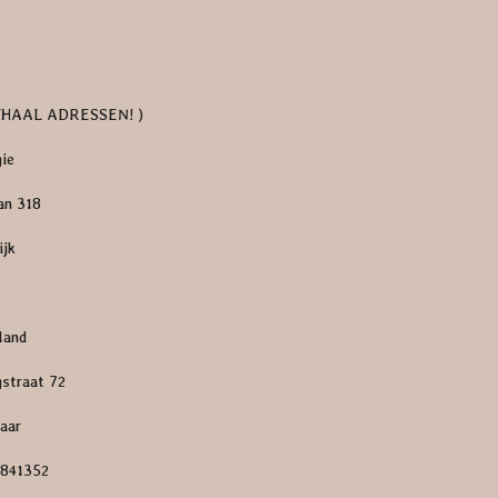
FHAAL ADRESSEN! )
gie
an 318
ijk
land
gstraat 72
aar
0841352