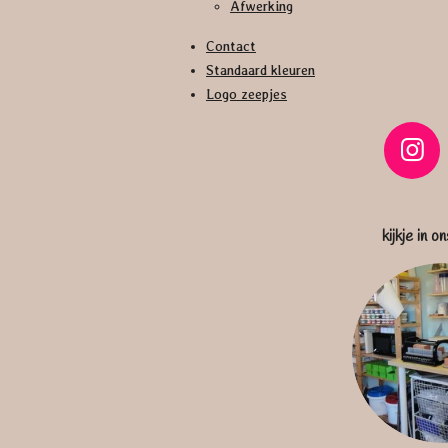
Afwerking
Contact
Standaard kleuren
Logo zeepjes
I
n
s
kijkje in on
t
a
g
r
a
m