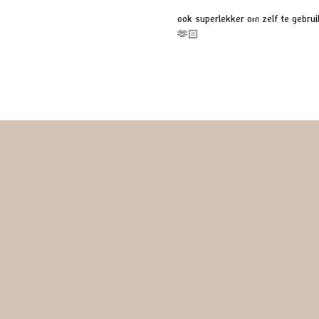
ook superlekker om zelf te gebrui
🫶🏻