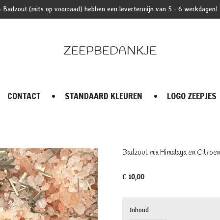
 Badzout (mits op voorraad) hebben een levertermijn van 5 - 6 werkdagen!
ZEEPBEDANKJE
CONTACT
STANDAARD KLEUREN
LOGO ZEEPJES
Badzout mix Himalaya en Citroen
€ 10,00
Inhoud